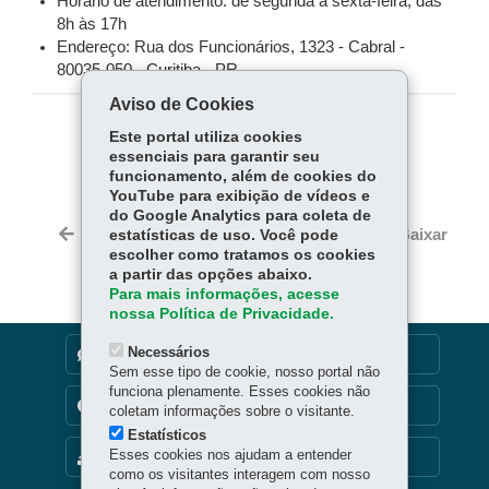
Horário de atendimento: de segunda a sexta-feira, das
8h às 17h
Endereço: Rua dos Funcionários, 1323 - Cabral -
80035-050 - Curitiba - PR
Aviso de Cookies
Este portal utiliza cookies
COMPARTILHE:
essenciais para garantir seu
Fa
W
funcionamento, além de cookies do
YouTube para exibição de vídeos e
ce
ha
do Google Analytics para coleta de
Tw
bo
ts
Voltar
Início
Imprimir
Baixar
estatísticas de uso. Você pode
itt
ok
Ap
escolher como tratamos os cookies
er
a partir das opções abaixo.
p
Para mais informações, acesse
nossa Política de Privacidade.
Necessários
DENUNCIE CORRUPÇÃO
Sem esse tipo de cookie, nosso portal não
funciona plenamente. Esses cookies não
TRANSPARÊNCIA INSTITUCIONAL
coletam informações sobre o visitante.
Estatísticos
Esses cookies nos ajudam a entender
MAPA DO SITE
como os visitantes interagem com nosso