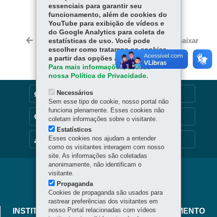
essenciais para garantir seu
Fa
W
funcionamento, além de cookies do
YouTube para exibição de vídeos e
ce
ha
do Google Analytics para coleta de
Tw
bo
ts
Voltar
Início
Imprimir
Baixar
estatísticas de uso. Você pode
itt
ok
Ap
escolher como tratamos os cookies
er
a partir das opções abaixo.
p
Para mais informações, acesse
nossa Política de Privacidade.
Necessários
DENUNCIE CORRUPÇÃO
Sem esse tipo de cookie, nosso portal não
funciona plenamente. Esses cookies não
TRANSPARÊNCIA INSTITUCIONAL
coletam informações sobre o visitante.
Estatísticos
Esses cookies nos ajudam a entender
MAPA DO SITE
como os visitantes interagem com nosso
site. As informações são coletadas
anonimamente, não identificam o
Navegação
visitante.
Propaganda
principal
Cookies de propaganda são usados para
rastrear preferências dos visitantes em
nosso Portal relacionadas com vídeos
INSTITUTO PARANAENSE DE DESENVOLVIMENTO