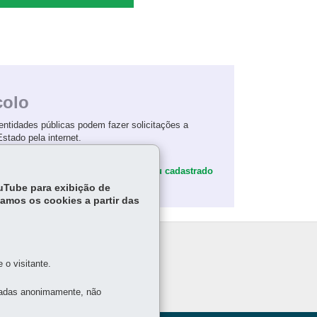
colo
ntidades públicas podem fazer solicitações a
stado pela internet.
Ainda não sou cadastrado
ouTube para exibição de
tamos os cookies a partir das
o visitante.
tadas anonimamente, não