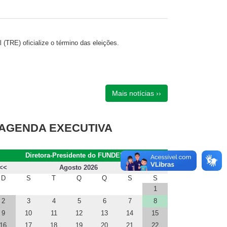
l (TRE) oficialize o término das eleições.
Mais notícias ››
AGENDA EXECUTIVA
Diretora-Presidente do FUNDEPAR
<<
Agosto 2026
>>
D
S
T
Q
Q
S
S
1
2
3
4
5
6
7
8
9
10
11
12
13
14
15
16
17
18
19
20
21
22