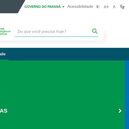
Acessibilidade
GOVERNO DO PARANÁ
ade
URA Nº 001/2025
ILIAR
ÓVEL
RAS