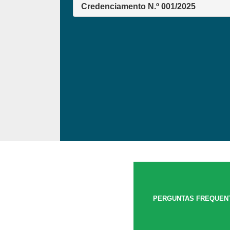
e
Credenciamento N.º 001/2025
AVISO DE CONTRATAÇÃO DIRETA N.º 14/2026 -
nto à
SERVIÇO DE CONFECÇÃO DE KIT CRACHÁ
AVISO DE CONTRATAÇÃO DIRETA N.º 15/2026 -
AQUISIÇÃO DE ITENS DESCARTÁVEIS
AVISO DE LICITAÇÃO SRP PE N.º 888/2026 -
AQUISIÇÃO DE GÊNEROS ALIMENTÍCIOS -
PRODUTOS EM PÓ PARA BEBIDAS
AVISO DE LICITAÇÃO CE N.º 108/2026 - UNV CE
INTERVENTOR MANOEL RIBAS - SANTO
ANTÔNIO DO SUDOESTE
AVISO DE LICITAÇÃO SRP PE N.º 878/2026 -
AQUISIÇÃO DE EQUIPAMENTOS (KIT CAMPO)
PERGUNTAS FREQUEN
AVISO DE LICITAÇÃO CE N.º 99/2026 - OBRAS DE
ENGENHARIA PARA AMPLIAÇÃO E REFORMA D
CE ALBERTO GOMES VEIGA - PARANAGUÁ