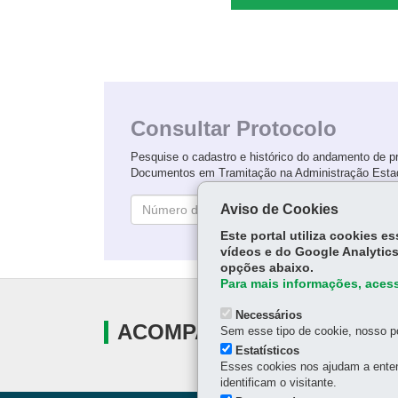
AVISO DE LICITAÇÃO CE N.º 100/2026 - OBRAS D
ENGENHARIA PARA AMPLIAÇÃO E REFORMA D
CE PROF. SULLY DA ROSA VILARINHO - PONTAL
DO PARANÁ
Consultar Protocolo
AVISO DE LICITAÇÃO SRP PE N.º 817/2026 -
AQUISIÇÃO DE GÊNEROS MATERIAIS PARA
Pesquise o cadastro e histórico do andamento de p
LABORATÓRIOS DOCENTES
Documentos em Tramitação na Administração Esta
AVISO DE ABERTURA DE EDITAL - CHAMADA
Aviso de Cookies
Con
PÚBLICA N.º 001/2026 - AGRICULTURA FAMILIAR
Este portal utiliza cookies 
vídeos e do Google Analytics
AVISO DE CONTRATAÇÃO DIRETA N.º 11/2026 -
opções abaixo.
SERVIÇOS DE DEDETIZAÇÃO E DESRATIZAÇÃO
Para mais informações, acess
Necessários
AVISO DE CONTRATAÇÃO DIRETA N.º 12/2026 -
ACOMPANHE
Sem esse tipo de cookie, nosso po
RECARGA DE EXTINTORES
Estatísticos
Esses cookies nos ajudam a enten
identificam o visitante.
AVISO DE LICITAÇÃO PE N.º 725/2026 - SERVIÇO