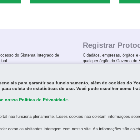
E
O
Registrar Proto
rocesso do Sistema Integrado de
Cidadãos, empresas, órgãos e e
dual.
qualquer órgão do Governo do E
sultar ››
Registrar ››
essenciais para garantir seu funcionamento, além de cookies do Y
 para coleta de estatísticas de uso. Você pode escolher como tra
e nossa Política de Privacidade.
rtal não funciona plenamente. Esses cookies não coletam informações sobre 
der como os visitantes interagem com nosso site. As informações são cole
S