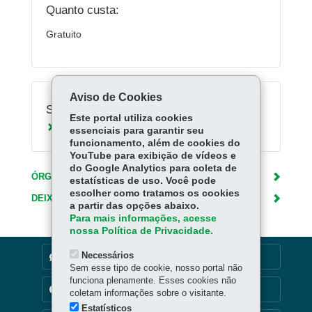
Quanto custa:
Gratuito
Aviso de Cookies
Serviços Relacionados:
Este portal utiliza cookies
Acessar Escola Digital
essenciais para garantir seu
funcionamento, além de cookies do
YouTube para exibição de vídeos e
do Google Analytics para coleta de
ÓRGÃO RESPONSÁVEL
estatísticas de uso. Você pode
escolher como tratamos os cookies
DEIXE SUA OPINIÃO
a partir das opções abaixo.
Para mais informações, acesse
nossa Política de Privacidade.
Necessários
DENUNCIE CORRUPÇÃO
Sem esse tipo de cookie, nosso portal não
funciona plenamente. Esses cookies não
TRANSPARÊNCIA INSTITUCIONAL
coletam informações sobre o visitante.
Estatísticos