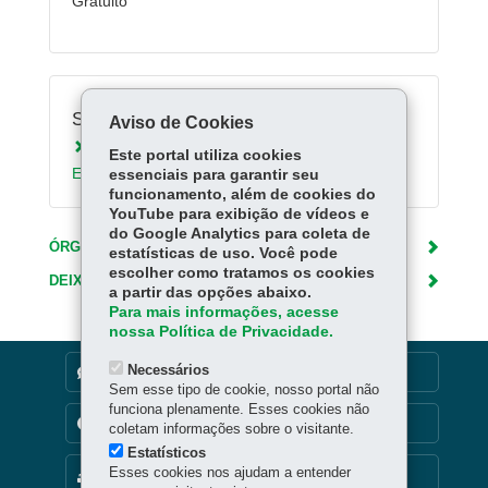
Gratuito
Serviços Relacionados:
Aviso de Cookies
Registrar solicitação no Protocolo Geral do
Este portal utiliza cookies
Estado do Paraná
essenciais para garantir seu
funcionamento, além de cookies do
YouTube para exibição de vídeos e
do Google Analytics para coleta de
ÓRGÃO RESPONSÁVEL
estatísticas de uso. Você pode
escolher como tratamos os cookies
DEIXE SUA OPINIÃO
a partir das opções abaixo.
Para mais informações, acesse
nossa Política de Privacidade.
Necessários
DENUNCIE CORRUPÇÃO
Sem esse tipo de cookie, nosso portal não
funciona plenamente. Esses cookies não
TRANSPARÊNCIA INSTITUCIONAL
coletam informações sobre o visitante.
Estatísticos
Esses cookies nos ajudam a entender
MAPA DO SITE