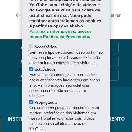
YouTube para exibição de vídeos e
ce
ha
do Google Analytics para coleta de
Tw
bo
ts
Voltar
Início
Imprimir
Baixar
estatísticas de uso. Você pode
itt
ok
Ap
escolher como tratamos os cookies
er
a partir das opções abaixo.
p
Para mais informações, acesse
nossa Política de Privacidade.
Necessários
DENUNCIE CORRUPÇÃO
Sem esse tipo de cookie, nosso portal não
funciona plenamente. Esses cookies não
TRANSPARÊNCIA INSTITUCIONAL
coletam informações sobre o visitante.
Estatísticos
Esses cookies nos ajudam a entender
MAPA DO SITE
como os visitantes interagem com nosso
site. As informações são coletadas
anonimamente, não identificam o
Navegação
visitante.
Propaganda
principal
Cookies de propaganda são usados para
rastrear preferências dos visitantes em
nosso Portal relacionadas com vídeos
INSTITUTO PARANAENSE DE DESENVOLVIMENTO
institucionais exibidos através do
EDUCACIONAL - FUNDEPAR
YouTube.