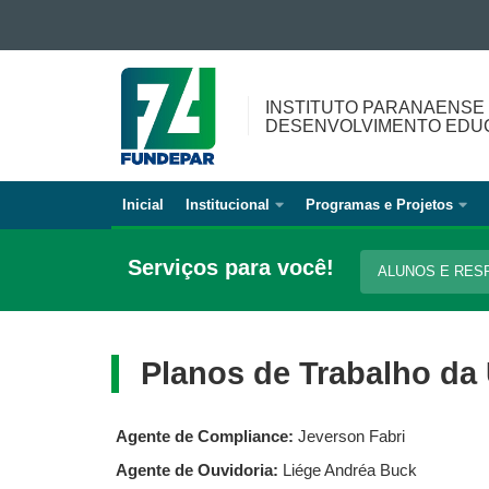
Ir para o conteúdo
INSTITUTO
Ir para a navegação
PARANAENSE
Ir para a busca
INSTITUTO PARANAENSE
DE
Mapa do site
DESENVOLVIMENTO EDU
<BR>DESENVOLVIMENTO
EDUCACIONAL
Inicial
Institucional
Programas e Projetos
Navegação
principal
Serviços para você!
ALUNOS E RES
Planos de Trabalho da
Agente de Compliance:
Jeverson Fabri
Agente de Ouvidoria:
Liége Andréa Buck